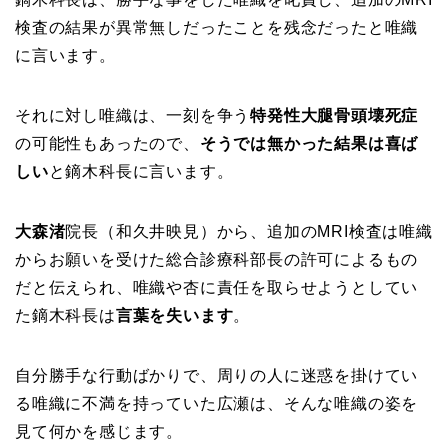
検査の結果が異常無しだったことを残念だったと唯織
に言います。
それに対し唯織は、一刻を争う
特発性大腿骨頭壊死症
の可能性もあったので、
そうでは無かった結果は喜ば
しい
と鏑木科長に言います。
大森渚
院長（和久井映見）から、追加のMRI検査は唯織
からお願いを受けた総合診療科部長の許可によるもの
だと伝えられ、唯織や杏に責任を取らせようとしてい
た鏑木科長は
言葉を失います
。
自分勝手な行動ばかりで、周りの人に迷惑を掛けてい
る唯織に不満を持っていた広瀬は、そんな唯織の姿を
見て何かを感じます。