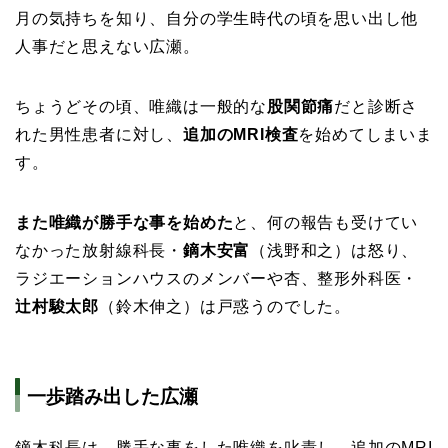
月の気持ちを知り、自分の学生時代の頃を思い出し他
人事だと思えない広瀬。
ちょうどその頃、唯織は一般的な
股関節痛
だと診断さ
れた男性患者に対し、
追加のMRI検査
を始めてしまいま
す。
また唯織が勝手な事を始めた
と、何の報告も受けてい
なかった放射線科長・
鏑木安富
（浅野和之）は怒り、
ラジエーションハウスのメンバーや杏、整形外科医・
辻村駿太郎
（鈴木伸之）は戸惑うのでした。
一歩踏み出した広瀬
鏑木科長は、勝手な事をした唯織を叱責し、追加のMRI