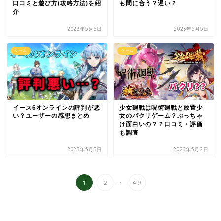
口コミと遊び方(攻略方法)を紹
も間に合う？遅い？
介
2023年5月6日
2023年5月5日
ゲーム
ゲーム
イース6オンラインの評判が悪
少女廻戦は呪術廻戦と放置少
い？ユーザーの感想まとめ
女のパクリゲーム？ぶっちゃ
け面白いの？？口コミ・評価
も調査
2023年5月3日
2023年5月2日
...
1
2
49