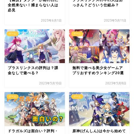
全然来ない！捕まらない人は
っさん？どういう仕組み？
必見
2023年6月1日
2023年5月11日
ゲーム
ゲーム
プラスリンクスの評判は？課
無料で遊べる美少女ゲームア
金なしで遊べる？
プリおすすめランキング20選
2023年5月10日
2023年5月8日
ゲーム
ゲーム
ドラガルズは面白い？評判・
原神(げんしん)は今から始めて