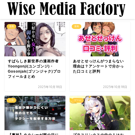
漫画
漫画
すばらしき新世界の漫画作者
あせとせっけんがつまらない
Yoongonji(ユンゴンジ)・
理由は？アンケートで分かっ
Gosonjak(ゴソンジャク)プロ
た口コミと評判
フィールまとめ
2025年10月18日
2025年10月18日
日常
ゲーム
【裏技】タクシーが雨の日に
プラスリンクスの中の人はお