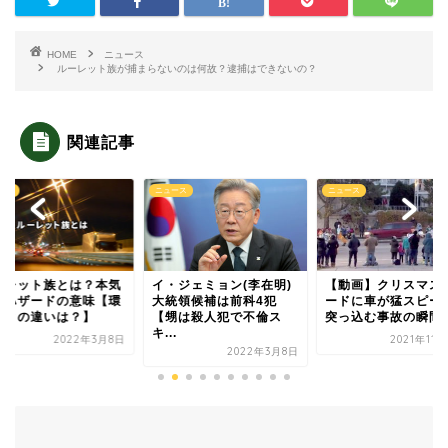
HOME
ニュース
ルーレット族が捕まらないのは何故？逮捕はできないの？
関連記事
ース
ニュース
ニュース
ーレット族とは？本気
イ・ジェミョン(李在明)
【動画】クリスマス
やハザードの意味【環
大統領候補は前科4犯
ードに車が猛スピー
族との違いは？】
【甥は殺人犯で不倫ス
突っ込む事故の瞬間
キ...
2022年3月8日
2021年11
2022年3月8日