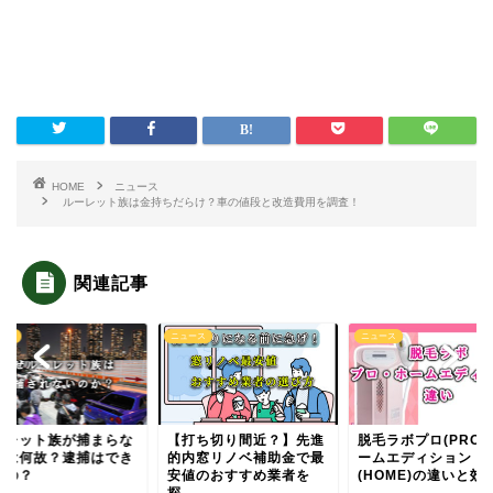
HOME
ニュース
ルーレット族は金持ちだらけ？車の値段と改造費用を調査！
関連記事
ース
ニュース
ニュース
ーレット族が捕まらな
【打ち切り間近？】先進
脱毛ラボプロ(PRO)
のは何故？逮捕はでき
的内窓リノベ補助金で最
ームエディション
いの？
安値のおすすめ業者を
(HOME)の違いと効果.
探...