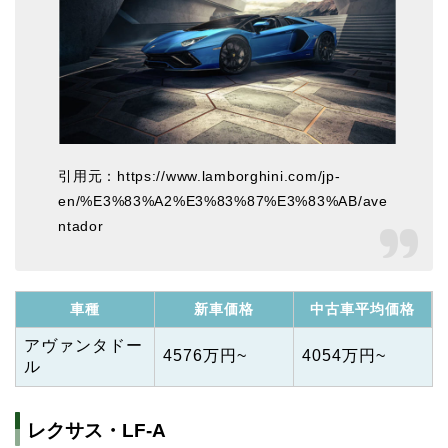
引用元：https://www.lamborghini.com/jp-
en/%E3%83%A2%E3%83%87%E3%83%AB/ave
ntador
車種
新車価格
中古車平均価格
アヴァンタドー
4576万円~
4054万円~
ル
レクサス・LF-A