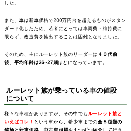
した。
また、車は新車価格で200万円台を超えるものがスタン
ダード化したため、若者にとっては車両費・維持費に
限らず、改造費を捻出することは困難となりました。
そのため、主にルーレット族のリーダーは
４０代前
後
、
平均年齢は26~27歳
ほどになっています。
ルーレット族が乗っている車の値段
について
様々な車種がありますが、その中でも
ルーレット族と
いえばコレ！
という車から、希少車までの
全５種類の
銘柄と新車価格、中古車相場を１つずつ紹介
して行き