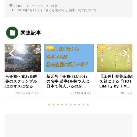
HOME
ニュース
時事
2019年3月27日は『さくら(桜)の日』由来・意味について
関連記事
時事
時事
成から令和へ変わる瞬
新元号『令和(れいわ)』
【圧巻】登美丘高校
、渋谷のスクランブル
の名字(苗字)を持つ人は
ス部による『HOT
差点はカオスになる
日本で何人いるのか...
LIMIT』by T.M...
2019年4月27日
2019年4月1日
2018年12