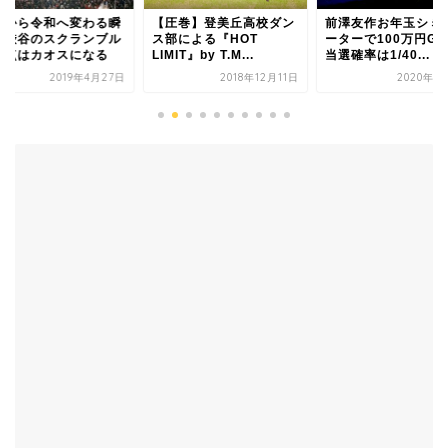
成から令和へ変わる瞬
【圧巻】登美丘高校ダン
前澤友作お年玉シミ
、渋谷のスクランブル
ス部による『HOT
ーターで100万円GE
差点はカオスになる
LIMIT』by T.M...
当選確率は1/40...
2019年4月27日
2018年12月11日
2020年1