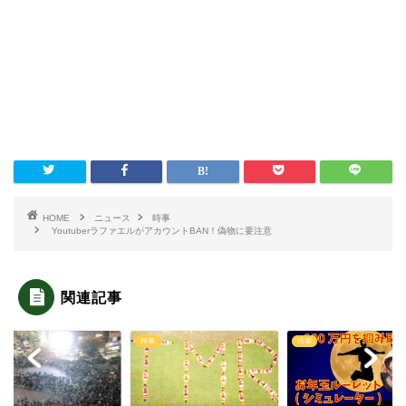
HOME
ニュース
時事
YoutuberラファエルがアカウントBAN！偽物に要注意
関連記事
時事
時事