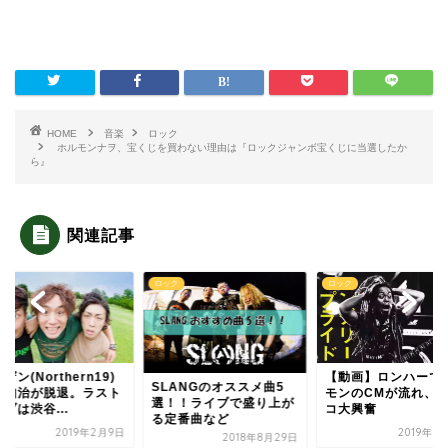
HOME
音楽
ロック
ホルモンナヲ、宝くじを買わない理由は『ロックジャンボ宝くじに当選したか
ら』
関連記事
ク
ロック
ロック
ザン(Northern19)
【動画】ロンハーで
SLANGのオススメ曲5
村知治が脱退。ラスト
モンのCMが流れ、
選！！ライブで盛り上が
ブは渋谷...
コ大興奮
る定番曲など
2019年2月9日
2019年3
2018年8月29日