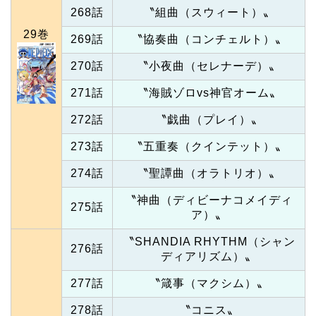
268話
〝組曲（スウィート）〟
29巻
269話
〝協奏曲（コンチェルト）〟
270話
〝小夜曲（セレナーデ）〟
271話
〝海賊ゾロvs神官オーム〟
272話
〝戯曲（プレイ）〟
273話
〝五重奏（クインテット）〟
274話
〝聖譚曲（オラトリオ）〟
〝神曲（ディビーナコメイディ
275話
ア）〟
〝SHANDIA RHYTHM（シャン
276話
ディアリズム）〟
277話
〝箴事（マクシム）〟
278話
〝コニス〟