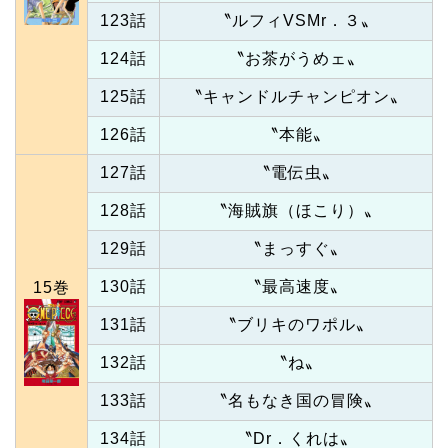
123話
〝ルフィVSMr．３〟
124話
〝お茶がうめェ〟
125話
〝キャンドルチャンピオン〟
126話
〝本能〟
127話
〝電伝虫〟
128話
〝海賊旗（ほこり）〟
129話
〝まっすぐ〟
130話
〝最高速度〟
15巻
131話
〝ブリキのワポル〟
132話
〝ね〟
133話
〝名もなき国の冒険〟
134話
〝Dr．くれは〟