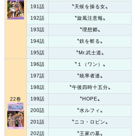
191話
〝天候を操る女〟
192話
〝旋風注意報〟
193話
〝理想郷〟
194話
〝鉄を斬る〟
195話
〝Mr.武士道〟
196話
〝１（ワン）〟
197話
〝統率者達〟
198話
〝午後四時十五分〟
199話
〝HOPE〟
22巻
200話
〝水ルフィ〟
201話
〝ニコ・ロビン〟
202話
〝王家の墓〟