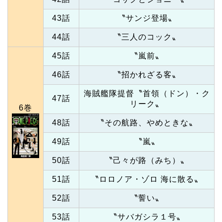
43話
〝サンジ登場〟
44話
〝三人のコック〟
45話
〝嵐前〟
46話
〝招かれざる客〟
海賊艦隊提督〝首領（ドン）・ク
47話
リーク〟
6巻
48話
〝その航路、やめときな〟
49話
〝嵐〟
50話
〝己々が路（みち）〟
51話
〝ロロノア・ゾロ 海に散る〟
52話
〝誓い〟
53話
〝サバガシラ１号〟