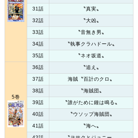
31話
〝真実〟
32話
〝大凶〟
33話
〝音無き男〟
34話
〝執事クラハドール〟
35話
〝ネオ坂道〟
36話
〝追え〟
37話
海賊〝百計のクロ〟
38話
〝海賊団〟
5巻
39話
〝誰がために鐘は鳴る〟
40話
〝ウソップ海賊団〟
41話
〝海へ〟
42話
〝ヨサクとジョニー〟