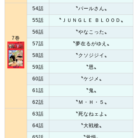
54話
〝パールさん〟
55話
〝ＪＵＮＧＬＥ ＢＬＯＯＤ〟
56話
〝やなこった〟
7巻
57話
〝夢在るがゆえ〟
58話
〝クソジジイ〟
59話
〝恩〟
60話
〝ケジメ〟
61話
〝鬼〟
62話
〝Ｍ・Ｈ・５〟
63話
〝死なねェよ〟
64話
〝大戦槍〟
65話
〝覚悟〟