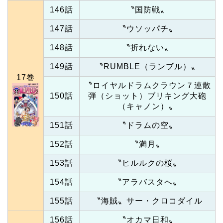
146話
〝国防戦〟
147話
〝ウソッパチ〟
148話
〝折れない〟
149話
〝RUMBLE（ランブル）〟
17巻
〝ロイヤルドラムクラウン７連散
150話
弾（ショット）ブリキング大砲
（キャノン）〟
151話
〝ドラムの空〟
152話
〝満月〟
153話
〝ヒルルクの桜〟
154話
〝アラバスタへ〟
155話
〝海賊〟サー・クロコダイル
156話
〝オカマ日和〟