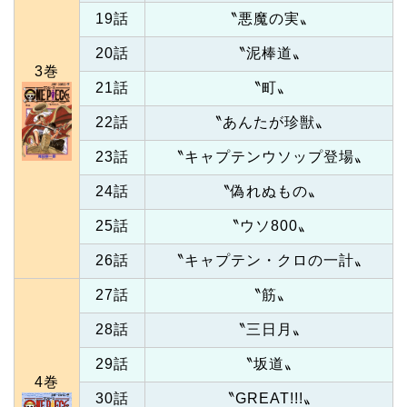
19話
〝悪魔の実〟
20話
〝泥棒道〟
3巻
21話
〝町〟
22話
〝あんたが珍獣〟
23話
〝キャプテンウソップ登場〟
24話
〝偽れぬもの〟
25話
〝ウソ800〟
26話
〝キャプテン・クロの一計〟
27話
〝筋〟
28話
〝三日月〟
29話
〝坂道〟
4巻
30話
〝GREAT!!!〟