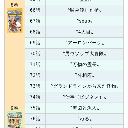
8巻
66話
〝噛み殺した槍〟
67話
〝soup〟
68話
〝4人目〟
69話
〝アーロンパーク〟
70話
〝男ウソップ大冒険〟
71話
〝万物の霊長〟
72話
〝分相応〟
73話
〝グランドラインから来た怪物〟
74話
〝仕事（ビジネス）〟
75話
〝海図と魚人〟
9巻
76話
〝ねる〟