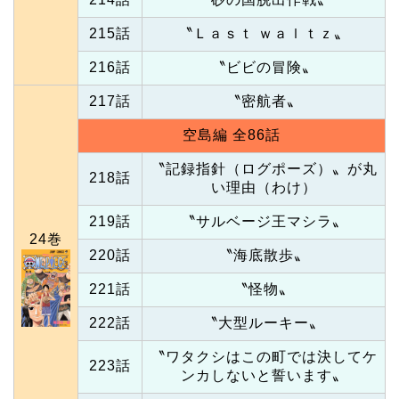
215話
〝Ｌａｓｔ ｗａｌｔｚ〟
216話
〝ビビの冒険〟
217話
〝密航者〟
空島編 全86話
〝記録指針（ログポーズ）〟が丸
218話
い理由（わけ）
219話
〝サルベージ王マシラ〟
24巻
220話
〝海底散歩〟
221話
〝怪物〟
222話
〝大型ルーキー〟
〝ワタクシはこの町では決してケ
223話
ンカしないと誓います〟