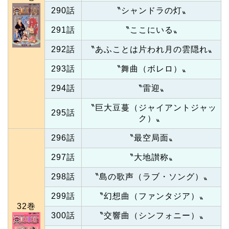
290話
〝シャンドラの灯〟
291話
〝ここにいる〟
292話
〝あふことは片われ月の雲隠れ〟
293話
〝舞曲（ボレロ）〟
294話
〝雷迎〟
〝巨大豆蔓（ジャイアントジャッ
295話
ク）〟
296話
〝最空局面〟
297話
〝大地讃称〟
298話
〝島の歌声（ラブ・ソング）〟
299話
〝幻想曲（ファンタジア）〟
32巻
300話
〝交響曲（シンフォニー）〟