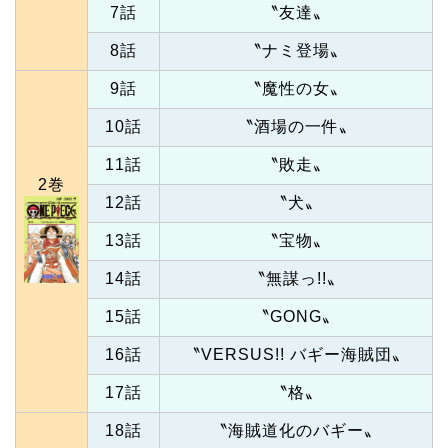
7話
〝友達〟
8話
〝ナミ登場〟
9話
〝魔性の女〟
10話
〝酒場の一件〟
11話
〝敗走〟
2巻
12話
〝犬〟
13話
〝宝物〟
14話
〝無謀っ!!〟
15話
〝GONG〟
16話
〝VERSUS!! バギー海賊団〟
17話
〝格〟
18話
〝海賊道化のバギー〟