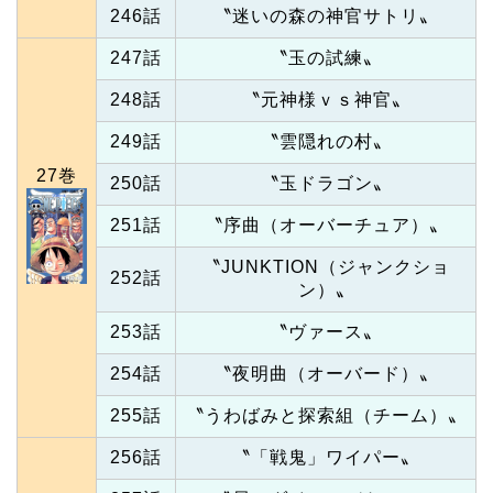
246話
〝迷いの森の神官サトリ〟
247話
〝玉の試練〟
248話
〝元神様ｖｓ神官〟
249話
〝雲隠れの村〟
27巻
250話
〝玉ドラゴン〟
251話
〝序曲（オーバーチュア）〟
〝JUNKTION（ジャンクショ
252話
ン）〟
253話
〝ヴァース〟
254話
〝夜明曲（オーバード）〟
255話
〝うわばみと探索組（チーム）〟
256話
〝「戦鬼」ワイパー〟