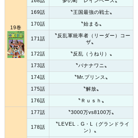
168話
夢の町〝レインベース〟
169話
〝王国最強の戦士〟
170話
〝始まる〟
19巻
〝反乱軍統率者（リーダー）コー
171話
ザ〟
172話
〝反乱（うねり）〟
173話
〝バナナワニ〟
174話
〝Mr.プリンス〟
175話
〝解放〟
176話
〝Ｒｕｓｈ〟
177話
〝3000万vs8100万〟
〝LEVEL．G・L（グランドライ
178話
ン）〟