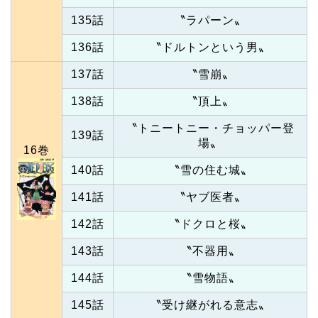
135話
〝ラパーン〟
136話
〝ドルトンという男〟
137話
〝雪崩〟
138話
〝頂上〟
〝トニートニー・チョッパー登
139話
場〟
16巻
140話
〝雪の住む城〟
141話
〝ヤブ医者〟
142話
〝ドクロと桜〟
143話
〝不器用〟
144話
〝雪物語〟
145話
〝受け継がれる意志〟