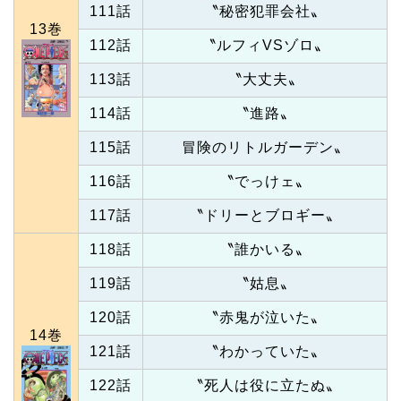
111話
〝秘密犯罪会社〟
13巻
112話
〝ルフィVSゾロ〟
113話
〝大丈夫〟
114話
〝進路〟
115話
冒険のリトルガーデン〟
116話
〝でっけェ〟
117話
〝ドリーとブロギー〟
118話
〝誰かいる〟
119話
〝姑息〟
120話
〝赤鬼が泣いた〟
14巻
121話
〝わかっていた〟
122話
〝死人は役に立たぬ〟