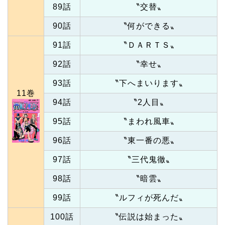
89話
〝交替〟
90話
〝何ができる〟
91話
〝ＤＡＲＴＳ〟
92話
〝幸せ〟
93話
〝下へまいります〟
11巻
94話
〝2人目〟
95話
〝まわれ風車〟
96話
〝東一番の悪〟
97話
〝三代鬼徹〟
98話
〝暗雲〟
99話
〝ルフィが死んだ〟
100話
〝伝説は始まった〟