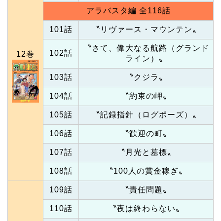
アラバスタ編 全116話
101話
〝リヴァース・マウンテン〟
〝さて、偉大なる航路（グランド
102話
12巻
ライン）〟
103話
〝クジラ〟
104話
〝約束の岬〟
105話
〝記録指針（ログポーズ）〟
106話
〝歓迎の町〟
107話
〝月光と墓標〟
108話
〝100人の賞金稼ぎ〟
109話
〝責任問題〟
110話
〝夜は終わらない〟