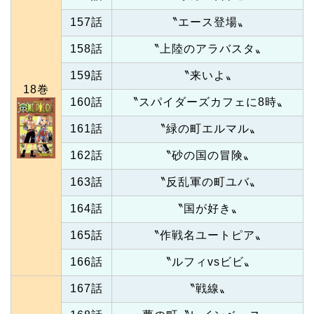
157話
〝エース登場〟
158話
〝上陸のアラバスタ〟
159話
〝来いよ〟
18巻
160話
〝スパイダーズカフェに8時〟
161話
〝緑の町エルマル〟
162話
〝砂の国の冒険〟
163話
〝反乱軍の町ユバ〟
164話
〝国が好き〟
165話
〝作戦名ユートピア〟
166話
〝ルフィvsビビ〟
167話
〝戦線〟