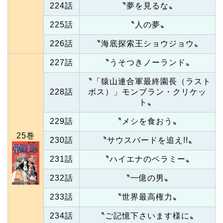
224話
〝夢を見るな〟
225話
〝人の夢〟
226話
〝海底探索王ショウジョウ〟
227話
〝うそつきノーランド〟
〝「猿山連合軍最終園長（ラスト
228話
ボス）」モンブラン・クリケッ
ト〟
229話
〝メシを食おう〟
25巻
230話
〝サウスバードを追え!!〟
231話
〝ハイエナのベラミー〟
232話
〝一億の男〟
233話
〝世界最高権力〟
234話
〝ご記憶下さいます様に〟