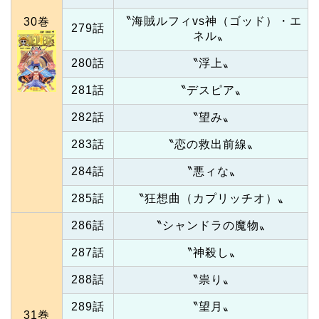
〝海賊ルフィvs神（ゴッド）・エ
30巻
279話
ネル〟
280話
〝浮上〟
281話
〝デスピア〟
282話
〝望み〟
283話
〝恋の救出前線〟
284話
〝悪ィな〟
285話
〝狂想曲（カプリッチオ）〟
286話
〝シャンドラの魔物〟
287話
〝神殺し〟
288話
〝祟り〟
289話
〝望月〟
31巻