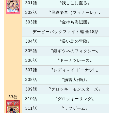
301話
〝我ここに至る〟
302話
〝最終楽章（フィナーレ）〟
303話
〝金持ち海賊団〟
デービーバックファイト編 全18話
304話
〝長い島の冒険〟
305話
〝銀ギツネのフォクシー〟
306話
〝ドーナツレース〟
307話
〝レディ～イ ドーナツ!!〟
308話
〝妨害大作戦〟
309話
〝グロッキーモンスターズ〟
33巻
310話
〝グロッキーリング〟
311話
〝ラフゲーム〟