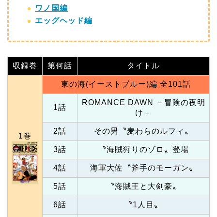
ワノ国編
エッグヘッド編
収録巻
第何話
タイトル
東の海(イーストブルー)編 全101話
ROMANCE DAWN －冒険の夜明
1話
け－
2話
その男〝麦わらのルフィ〟
1巻
3話
〝海賊狩りのゾロ〟登場
4話
海軍大佐〝斧手のモーガン〟
5話
〝海賊王と大剣豪〟
6話
〝1人目〟