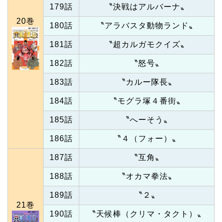
179話
〝決戦はアルバーナ〟
20巻
180話
〝アラバスタ動物ランド〟
181話
〝超カルガモクイズ〟
182話
〝怒号〟
183話
〝カルー隊長〟
184話
〝モグラ塚４番街〟
185話
〝へーそう〟
186話
〝４（フォー）〟
187話
〝互角〟
188話
〝オカマ拳法〟
189話
〝２〟
21巻
190話
〝天候棒（クリマ・タクト）〟