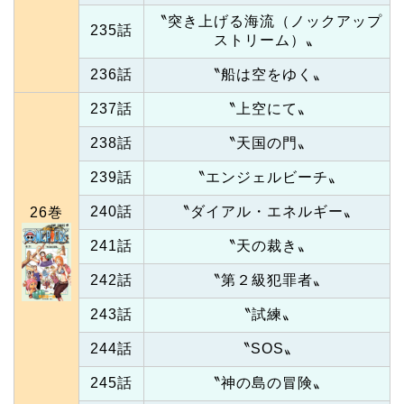
〝突き上げる海流（ノックアップ
235話
ストリーム）〟
236話
〝船は空をゆく〟
237話
〝上空にて〟
238話
〝天国の門〟
239話
〝エンジェルビーチ〟
240話
〝ダイアル・エネルギー〟
26巻
241話
〝天の裁き〟
242話
〝第２級犯罪者〟
243話
〝試練〟
244話
〝SOS〟
245話
〝神の島の冒険〟