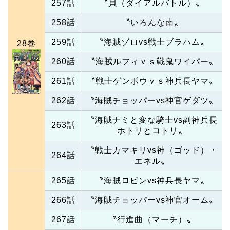
257話
〝貝（ダイアルバトル）〟
258話
〝いろんな南〟
259話
〝海賊ゾロvs戦士ブラハム〟
28巻
260話
〝海賊ルフィｖｓ戦鬼ワイパー〟
261話
〝戦士ゲンボウｖｓ神兵長ヤマ〟
262話
〝海賊チョッパーvs神官ゲダツ〟
〝海賊ナミと変な騎士vs副神兵長
263話
ホトリとコトリ〟
〝戦士カマキリvs神（ゴッド）・
264話
エネル〟
265話
〝海賊ロビンvs神兵長ヤマ〟
266話
〝海賊チョッパーvs神官オーム〟
267話
〝行進曲（マーチ）〟