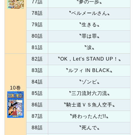
77話
〝夢の一歩〟
78話
〝ベルメールさん〟
79話
〝生きる〟
80話
〝罪は罪〟
81話
〝涙〟
82話
〝OK，Let’s STAND UP！〟
83話
〝ルフィ IN BLACK〟
84話
〝ゾンビ〟
10巻
85話
〝三刀流対六刀流〟
86話
〝騎士道ＶＳ魚人空手〟
87話
〝終わったんだ!!〟
88話
〝死んで〟