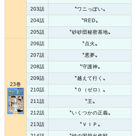
203話
〝ワニっぽい〟
204話
〝RED〟
205話
〝砂砂団秘密基地〟
206話
〝点火〟
207話
〝悪夢〟
208話
〝守護神〟
209話
〝越えて行く〟
23巻
210話
〝０（ゼロ）〟
211話
〝王〟
212話
〝いくつかの正義〟
213話
〝ＶＩＰ〟
214話
〝砂の国脱出作戦〟