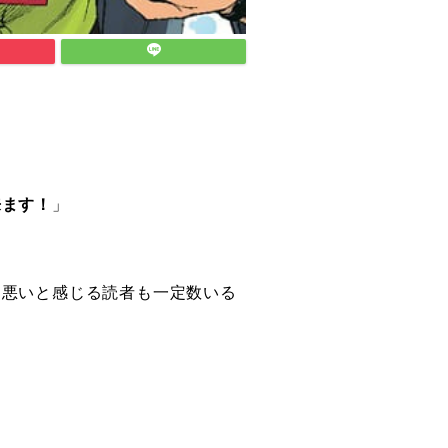
来ます！
」
ち悪いと感じる読者も一定数いる