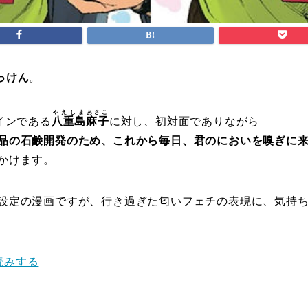
っけん
。
やえしま
あさこ
インである
八重島
麻子
に対し、初対面でありながら
品の石鹸開発のため、これから毎日、君のにおいを嗅ぎに
かけます。
設定の漫画ですが、行き過ぎた匂いフェチの表現に、気持
読みする