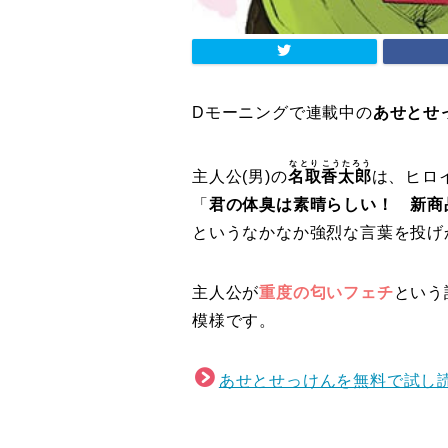
Dモーニングで連載中の
あせとせ
なとり
こうたろう
主人公(男)の
名取
香太郎
は、ヒロ
「
君の体臭は素晴らしい！ 新商
というなかなか強烈な言葉を投げ
主人公が
重度の匂いフェチ
という
模様です。
あせとせっけんを無料で試し