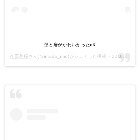
壁と扉がかわいかったa&
今田美桜
さん(@imada_mio)がシェアした投稿 –
2016年 3月月2日午前6時11分PST