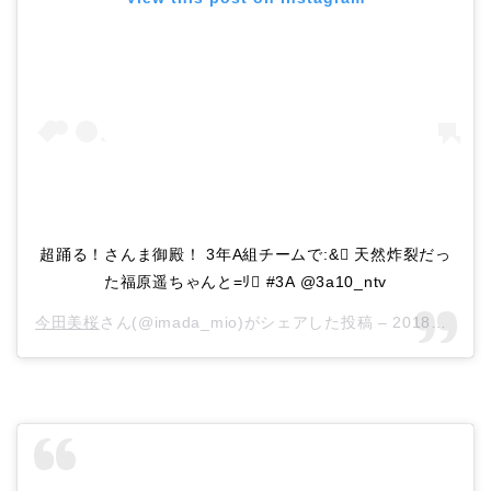
超踊る！さんま御殿！ 3年A組チームで:& 天然炸裂だっ
た福原遥ちゃんと=ﾘ #3A @3a10_ntv
今田美桜
さん(@imada_mio)がシェアした投稿 –
2018年12月月25日午前2時43分PST