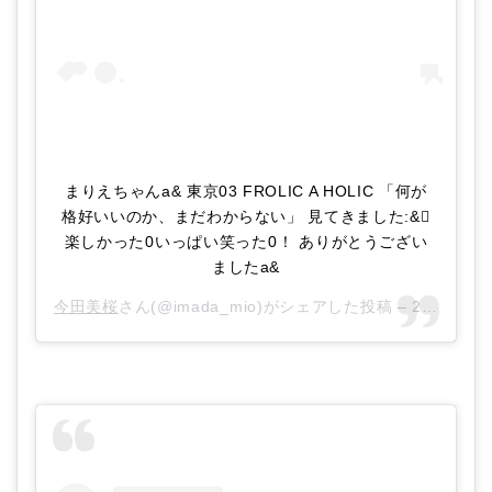
まりえちゃんa& 東京03 FROLIC A HOLIC 「何が
格好いいのか、まだわからない」 見てきました:&
楽しかった0いっぱい笑った0！ ありがとうござい
ましたa&
今田美桜
さん(@imada_mio)がシェアした投稿 –
2018年 2月月26日午前12時23分PST