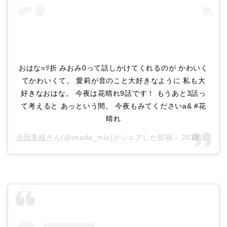
おはな=ﾘ折 みおみ0って話しかけてくれるのが かわいく
てかわいくて。 愛莉が音のこと大好きなように 私も大
好きなおはな。 今夜は花晴れ9話です！ もうあと3話っ
て考えると あっという間。 今夜もみてくださいa& #花
晴れ
今田美桜
さん(@imada_mio)がシェアした投稿 –
2018年 6月月12日午前4時38分PDT