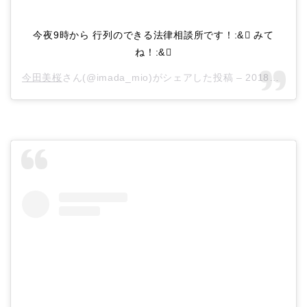
今夜9時から 行列のできる法律相談所です！:& みて
ね！:&
今田美桜
さん(@imada_mio)がシェアした投稿 –
2018年10月月20日午後9時37分PDT