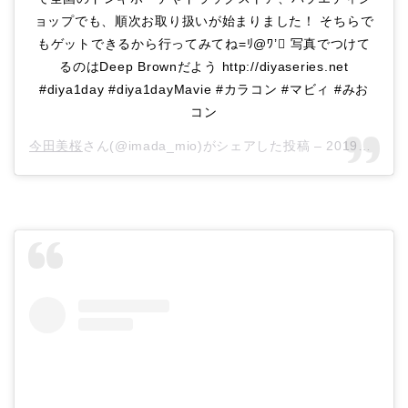
ョップでも、順次お取り扱いが始まりました！ そちらで
もゲットできるから行ってみてね=ﾘ@ﾜ ’ 写真でつけて
るのはDeep Brownだよう http://diyaseries.net
#diya1day #diya1dayMavie #カラコン #マビィ #みお
コン
今田美桜
さん(@imada_mio)がシェアした投稿 –
2019年 1月月17日午前2時08分PST