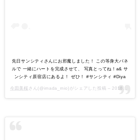
先日サンシティさんにお邪魔しました！ この等身大パネ
ルで 一緒にハートを完成させて、 写真とってね！a& サ
ンシティ原宿店にあるよ！ ぜひ！ #サンシティ #Diya
今田美桜
さん(@imada_mio)がシェアした投稿 –
2018年10月月24日午前2時06分PDT