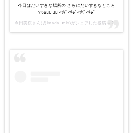
今日はだいすきな場所の さらにだいすきなところ
で:&’ <ﾘ\ﾟ<ﾘeﾟ<ﾘ\ﾟ<ﾘeﾟ
今田美桜
さん(@imada_mio)がシェアした投稿 –
2017年 9月月25日午前1時57分PDT