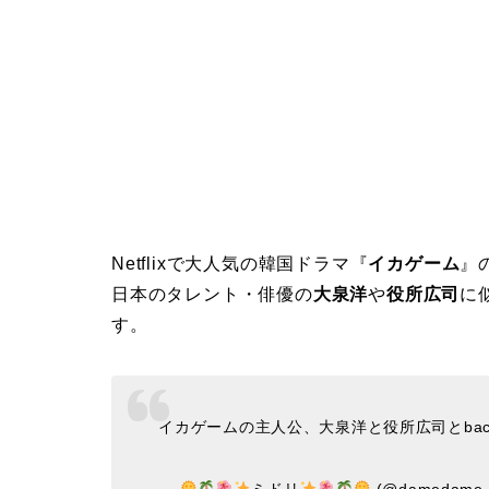
Netflixで大人気の韓国ドラマ『
イカゲーム
』
日本のタレント・俳優の
大泉洋
や
役所広司
に
す。
イカゲームの主人公、大泉洋と役所広司とback
—
ミドリ
(@damedame_