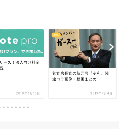
時事
時
roリリース！法人向け料金
説
菅官房長官の新元号『令和』関
2
連コラ画像・動画まとめ
日
2019年3月13日
2019年4月4日