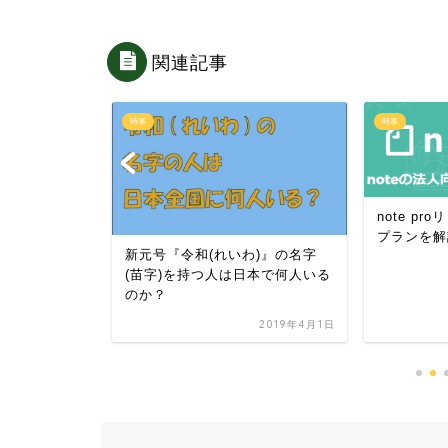
関連記事
時事
時事
note p
プランを解
わ)』の意味・
新元号『令和(れいわ)』の名字
高評価
(苗字)を持つ人は日本で何人いる
のか？
2019年4月1日
2019年4月1日