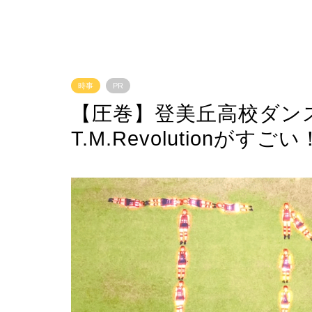
時事
PR
【圧巻】登美丘高校ダンス部
T.M.Revolutionがすご