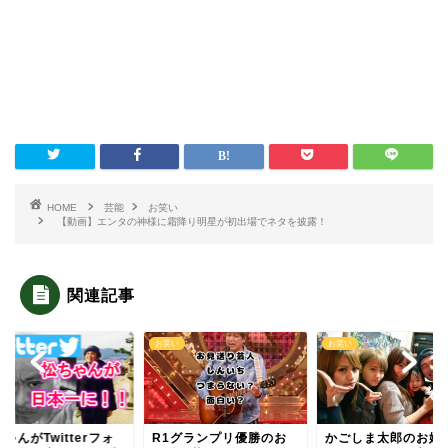
HOME
芸能
お笑い
【動画】エンタの神様に霜降り明星が初出場でネタを披露！
関連記事
い
お笑い
お笑い
ゃんがTwitterフォ
R1グランプリ優勝のお
かごしま太郎のお姉