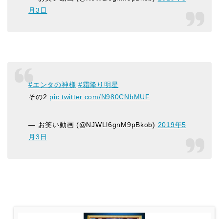
月3日
#エンタの神様
#霜降り明星
その2
pic.twitter.com/N980CNbMUF
— お笑い動画 (@NJWLl6gnM9pBkob)
2019年5
月3日