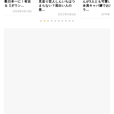
ワー数日本一に！有吉
見送り芸人しんいちはつ
んが3人とも可愛い
える【ダウン...
まらない？面白い人の
全員キャバ嬢でお店
意...
ラ...
2020年4月14日
2022年3月6日
2019年1