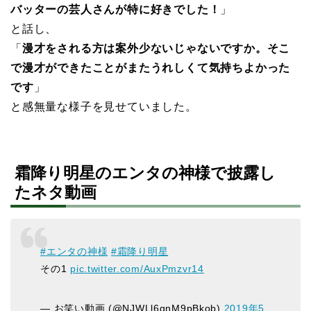
バッターの芸人さんが特に好きでした！
」
と話し、
「
漫才をされる方は案外少ないじゃないですか。そこ
で漫才ができたことがまたうれしくて気持ちよかった
です
」
と感無量な様子を見せていました。
霜降り明星のエンタの神様で披露し
たネタ動画
#エンタの神様
#霜降り明星
その1
pic.twitter.com/AuxPmzvr14
— お笑い動画 (@NJWLl6gnM9pBkob)
2019年5