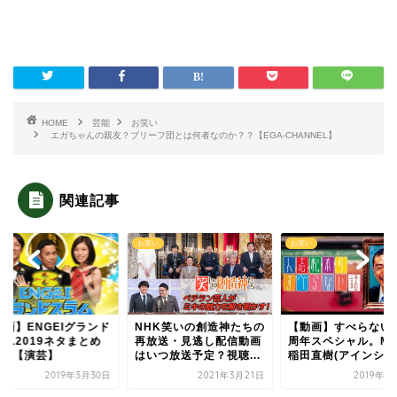
HOME
芸能
お笑い
エガちゃんの親友？ブリーフ団とは何者なのか？？【EGA-CHANNEL】
関連記事
い
お笑い
お笑い
HK笑いの創造神たちの
【動画】すべらない話15
【動画】エンタの神
放送・見逃し配信動画
周年スペシャル。MVSは
霜降り明星が初出場
いつ放送予定？視聴...
稲田直樹(アインシ...
タを披露！
2021年3月21日
2019年1月13日
2019年