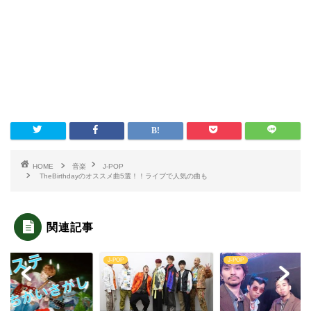
HOME
音楽
J-POP
TheBirthdayのオススメ曲5選！！ライブで人気の曲も
関連記事
P
J-POP
J-POP