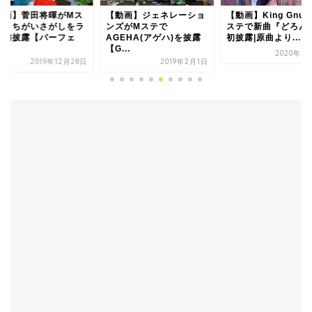
動画】菅田将暉がMス
【動画】ジェネレーショ
【動画】King Gnu
でまちがいさがしをラ
ンズがMステで
ステで新曲『どろん
ブ初披露【パーフェ
AGEHA(アゲハ)を披露
初披露|原曲より...
.
【G...
2020年2
2019年12月28日
2019年2月1日