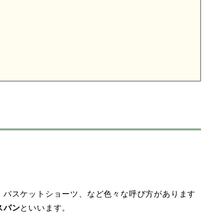
。
。
、バスケットショーツ、など色々な呼び方があります
スパン
といいます。