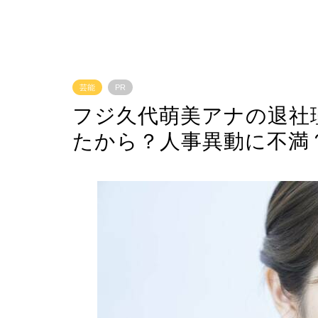
芸能
PR
フジ久代萌美アナの退社
たから？人事異動に不満