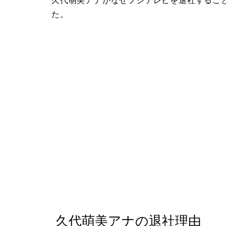
久代萌美アナがなぜフジテレビを退社するこ
た。
久代萌美アナの退社理由