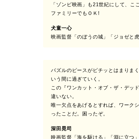
​「ゾンビ映画」も21世紀にして、こ
ファミリーでもＯＫ!
​犬童一心
映画監督「のぼうの城」「ジョゼと
パズルのピースがピチッとはまりま
いう間に過ぎていく。
この『ワンカット・オブ・ザ・デッ
違いない。
​唯一欠点をあげるとすれば、ワーク
ったことだ。困ったぞ。
深田晃司
映画監督「海を駆ける」「淵に立つ