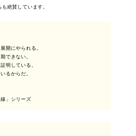
ちも絶賛しています。
と展開にやられる。
予期できない。
り証明している。
ているからだ。
査線」シリーズ