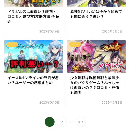
ドラガルズは面白い？評判・
原神(げんしん)は今から始めて
口コミと遊び方(攻略方法)を紹
も間に合う？遅い？
介
2023年5月6日
2023年5月5日
ゲーム
ゲーム
イース6オンラインの評判が悪
少女廻戦は呪術廻戦と放置少
い？ユーザーの感想まとめ
女のパクリゲーム？ぶっちゃ
け面白いの？？口コミ・評価
も調査
2023年5月3日
2023年5月2日
...
1
2
49