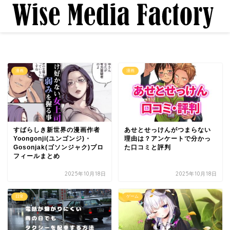
漫画
漫画
すばらしき新世界の漫画作者
あせとせっけんがつまらない
Yoongonji(ユンゴンジ)・
理由は？アンケートで分かっ
Gosonjak(ゴソンジャク)プロ
た口コミと評判
フィールまとめ
2025年10月18日
2025年10月18日
日常
ゲーム