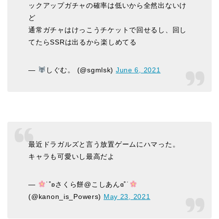
ックアップガチャの確率は低いから全然出ないけ
ど
通常ガチャはけっこうチケットで回せるし、回し
てたらSSRは出るから楽しめてる
—
しぐむ。 (@sgmlsk)
June 6, 2021
最近ドラガルズと言う放置ゲームにハマった。
キャラも可愛いし最高だよ
—
˙˚ʚさくら餅@こしあんɞ˚˙
(@kanon_is_Powers)
May 23, 2021