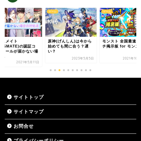
ム
ゲーム
ゲーム
ラスメイト
原神(げんしん)は今から
モンスト 全国最速 
LUSMATE)の認証コ
始めても間に合う？遅
チ掲示板 for モンス
ドメールが届かない場
い？
...
2023年5月5日
2021年10
2021年5月11日
サイトトップ
サイトマップ
お問合せ
プライバシーポリシー