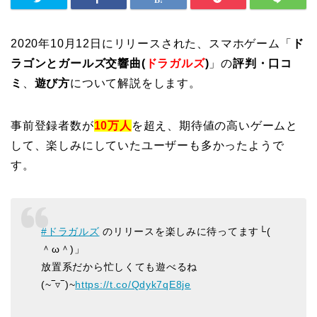
2020年10月12日にリリースされた、スマホゲーム「
ド
ラゴンとガールズ交響曲(
ドラガルズ
)
」の
評判・口コ
ミ
、
遊び方
について解説をします。
事前登録者数が
10万人
を超え、期待値の高いゲームと
して、楽しみにしていたユーザーも多かったようで
す。
#ドラガルズ
のリリースを楽しみに待ってます└(
＾ω＾)」
放置系だから忙しくても遊べるね
(~‾▿‾)~
https://t.co/Qdyk7qE8je