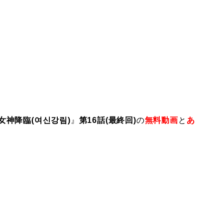
女神降臨(여신강림)
』
第16話(最終回)
の
無料動画
と
あ