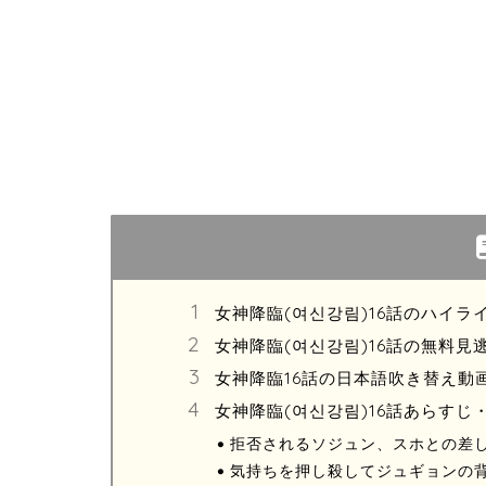
女神降臨(여신강림)16話のハイ
女神降臨(여신강림)16話の無料見
女神降臨16話の日本語吹き替え動
女神降臨(여신강림)16話あらすじ
拒否されるソジュン、スホとの差
気持ちを押し殺してジュギョンの