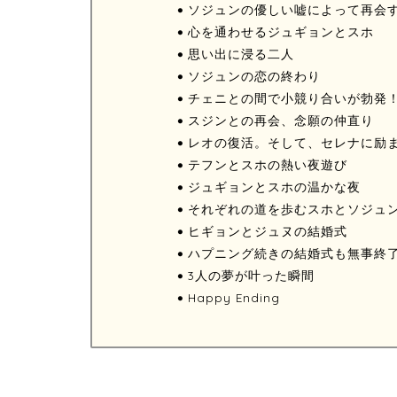
ソジュンの優しい嘘によって再会
心を通わせるジュギョンとスホ
思い出に浸る二人
ソジュンの恋の終わり
チェニとの間で小競り合いが勃発
スジンとの再会、念願の仲直り
レオの復活。そして、セレナに励
テフンとスホの熱い夜遊び
ジュギョンとスホの温かな夜
それぞれの道を歩むスホとソジュ
ヒギョンとジュヌの結婚式
ハプニング続きの結婚式も無事終
3人の夢が叶った瞬間
Happy Ending