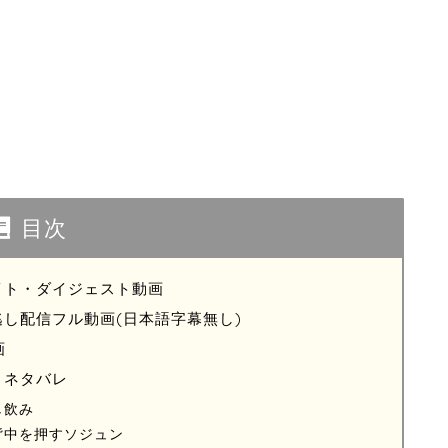
目次
ライト・ダイジェスト動画
逃し配信フル動画(日本語字幕無し)
画
・ネタバレ
し飲み
背中を押すソジュン