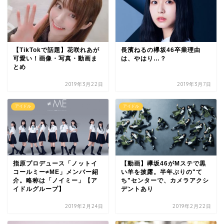
【TikTokで話題】花咲れあが
長濱ねるの欅坂46卒業理由
可愛い！画像・写真・動画ま
は、やはり…？
とめ
2019年3月22日
2019年3月7日
アイドル
アイドル
指原プロデュース「ノットイ
【動画】欅坂46がMステで黒
コールミー≠ME」メンバー紹
い羊を披露。半年ぶりの"て
介。略称は「ノイミー」【ア
ち"センターで、カメラアクシ
イドルグループ】
デントあり
2019年2月24日
2019年2月22日