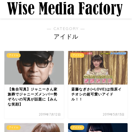
― CATEGORY ―
アイドル
アイドル
アイドル
【集合写真】ジャニーさん家
斎藤なぎさ(=LOVE)は指原イ
族葬でジャニーズメンバー勢
チオシの超可愛いアイド
ぞろいの写真が話題に【みん
ル！！
な笑顔】
2019年7月12日
2019年5月13日
アイドル
アイドル